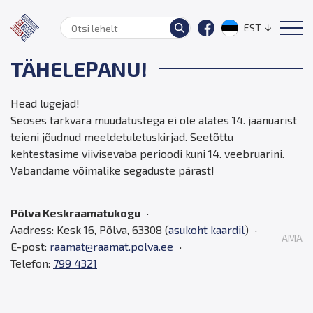
EST
TÄHELEPANU!
Head lugejad!
Seoses tarkvara muudatustega ei ole alates 14. jaanuarist
teieni jõudnud meeldetuletuskirjad. Seetõttu
kehtestasime viivisevaba perioodi kuni 14. veebruarini.
Vabandame võimalike segaduste pärast!
Põlva Keskraamatukogu
Aadress: Kesk 16, Põlva, 63308 (
asukoht kaardil
)
AMA
E-post:
raamat@raamat.polva.ee
Telefon:
799 4321