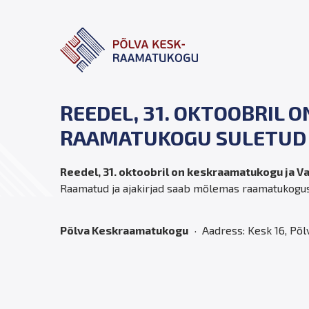
REEDEL, 31. OKTOOBRIL
RAAMATUKOGU SULETUD 
Reedel, 31. oktoobril on keskraamatukogu ja 
Raamatud ja ajakirjad saab mõlemas raamatukogus
Põlva Keskraamatukogu
Aadress: Kesk 16, Põl