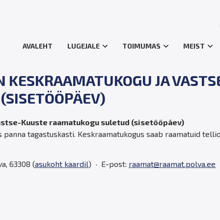
AVALEHT
LUGEJALE
TOIMUMAS
MEIST
 ON KESKRAAMATUKOGU JA VAST
(SISETÖÖPÄEV)
Vastse-Kuuste raamatukogu suletud (sisetööpäev)
 panna tagastuskasti. Keskraamatukogus saab raamatuid telli
va, 63308 (
asukoht kaardil
)
E-post:
raamat@raamat.polva.ee